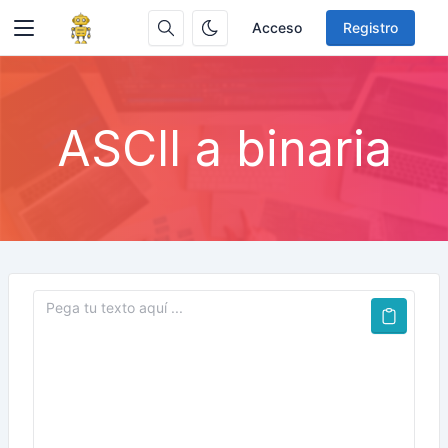
Acceso
Registro
ASCII a binaria