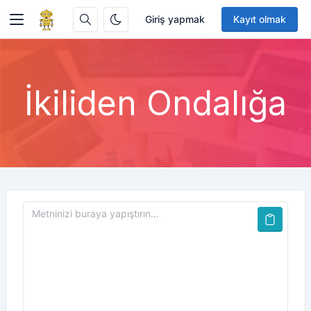
Giriş yapmak
Kayıt olmak
İkiliden Ondalığa