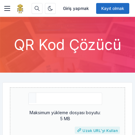
Giriş yapmak
Kayıt olmak
QR Kod Çözücü
Maksimum yükleme dosyası boyutu:
5 MB
Uzak URL'yi Kullan