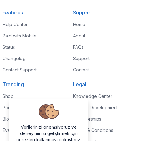
Features
Support
Help Center
Home
Paid with Mobile
About
Status
FAQs
Changelog
Support
Contact Support
Contact
Trending
Legal
Shop
Knowledge Center
Portfolio
Custom Development
Blog
Sponsorships
Verilerinizi önemsiyoruz ve
Events
Terms & Conditions
deneyiminizi geliştirmek için
çerezleri kullanmayı çok isteriz.