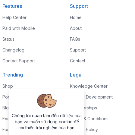
Features
Support
Help Center
Home
Paid with Mobile
About
Status
FAQs
Changelog
Support
Contact Support
Contact
Trending
Legal
Shop
Knowledge Center
Portfolio
Custom Development
Blog
Sponsorships
Chúng tôi quan tâm đến dữ liệu của
Events
Terms & Conditions
bạn và muốn sử dụng cookie để
cải thiện trải nghiệm của bạn.
Forums
Privacy Policy