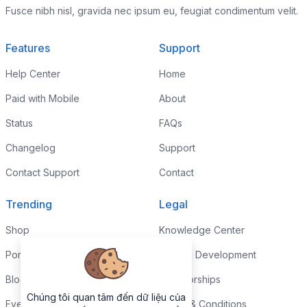
Fusce nibh nisl, gravida nec ipsum eu, feugiat condimentum velit.
Features
Support
Help Center
Home
Paid with Mobile
About
Status
FAQs
Changelog
Support
Contact Support
Contact
Trending
Legal
Shop
Knowledge Center
Portfolio
Custom Development
Blog
Sponsorships
Chúng tôi quan tâm đến dữ liệu của
Events
Terms & Conditions