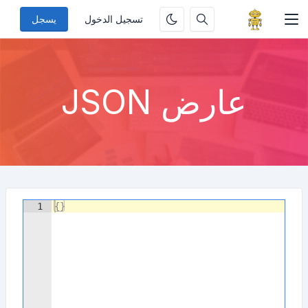
تسجيل الدخول
يسجل
عارض JSON
1
{
}