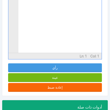
Ln:
1
Col:
1
رأي
عينة
إعادة ضبط
أدوات ذات صلة