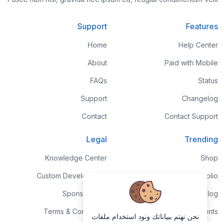
Support
Features
Home
Help Center
About
Paid with Mobile
FAQs
Status
Support
Changelog
Contact
Contact Support
Legal
Trending
Knowledge Center
Shop
Custom Development
Portfolio
Sponsorships
Blog
Terms & Conditions
Events
نحن نهتم ببياناتك ونود استخدام ملفات