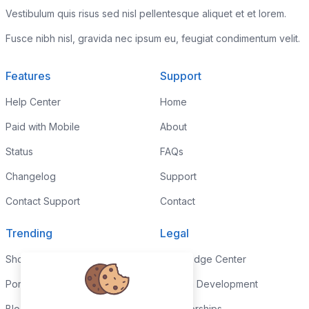
Vestibulum quis risus sed nisl pellentesque aliquet et et lorem.
Fusce nibh nisl, gravida nec ipsum eu, feugiat condimentum velit.
Features
Support
Help Center
Home
Paid with Mobile
About
Status
FAQs
Changelog
Support
Contact Support
Contact
Trending
Legal
Shop
Knowledge Center
Portfolio
Custom Development
Blog
Sponsorships