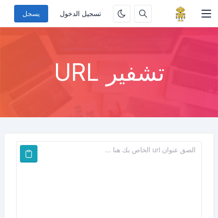
تسجيل الدخول
يسجل
تشفير URL