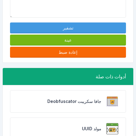
تشفير
عينة
إعادة ضبط
أدوات ذات صلة
جافا سكريبت Deobfuscator
مولد UUID