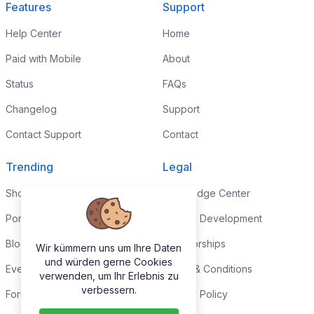
Features
Support
Help Center
Home
Paid with Mobile
About
Status
FAQs
Changelog
Support
Contact Support
Contact
Trending
Legal
Shop
Knowledge Center
Portfolio
Custom Development
Blog
Sponsorships
Wir kümmern uns um Ihre Daten
und würden gerne Cookies
Events
Terms & Conditions
verwenden, um Ihr Erlebnis zu
verbessern.
Forums
Privacy Policy