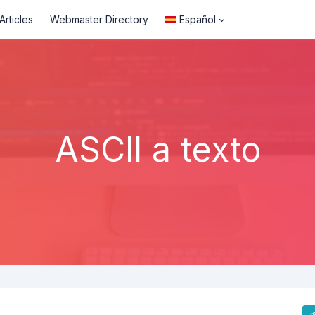
rticles
Webmaster Directory
Español
ASCII a texto