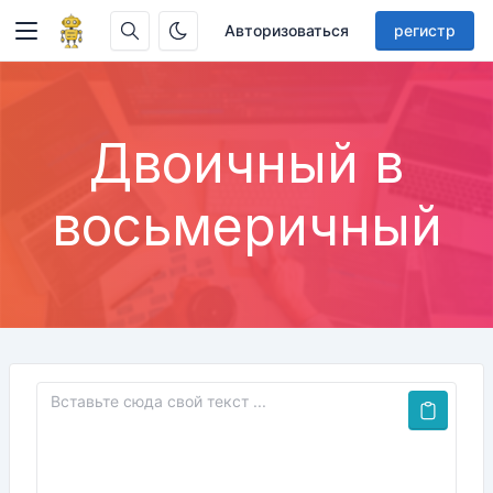
Авторизоваться
регистр
Двоичный в
восьмеричный