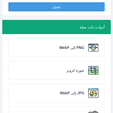
يتحول
أدوات ذات صلة
PNG إلى WebP
صورة كروبر
JPG إلى WebP