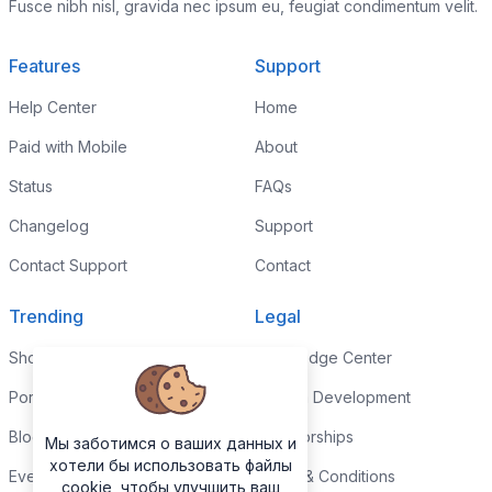
Fusce nibh nisl, gravida nec ipsum eu, feugiat condimentum velit.
Features
Support
Help Center
Home
Paid with Mobile
About
Status
FAQs
Changelog
Support
Contact Support
Contact
Trending
Legal
Shop
Knowledge Center
Portfolio
Custom Development
Blog
Sponsorships
Мы заботимся о ваших данных и
хотели бы использовать файлы
Events
Terms & Conditions
cookie, чтобы улучшить ваш