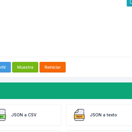
tir
Muestra
Reiniciar
JSON a CSV
JSON a texto