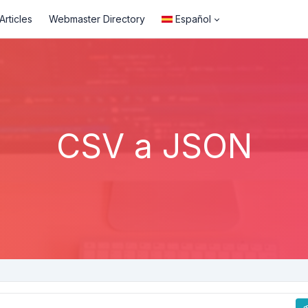
rticles
Webmaster Directory
Español
CSV a JSON