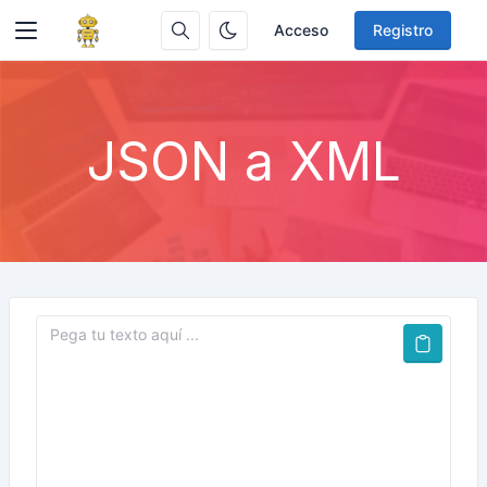
Acceso
Registro
JSON a XML