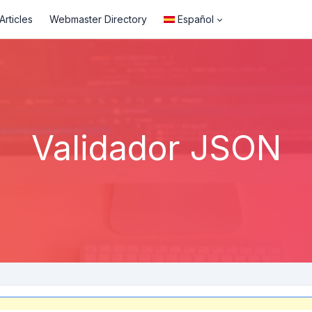
rticles
Webmaster Directory
Español
Validador JSON