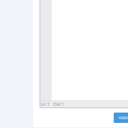
Ln:
1
Col:
1
Valid