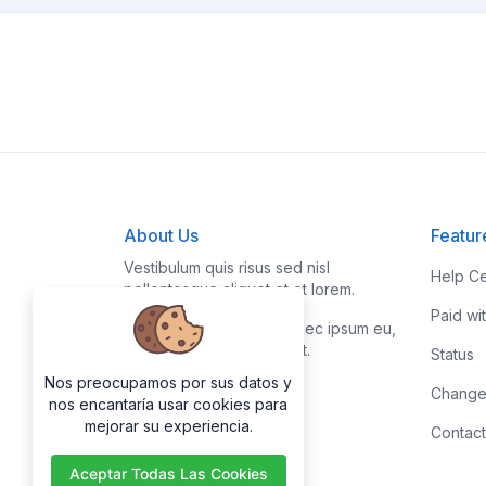
About Us
Featur
Vestibulum quis risus sed nisl
Help Ce
pellentesque aliquet et et lorem.
Paid wi
Fusce nibh nisl, gravida nec ipsum eu,
feugiat condimentum velit.
Status
Nos preocupamos por sus datos y
Change
nos encantaría usar cookies para
mejorar su experiencia.
Contact
Aceptar Todas Las Cookies