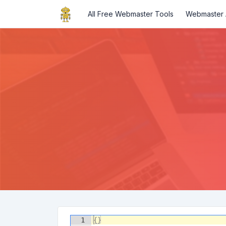
All Free Webmaster Tools
Webmaster A
1
{
}