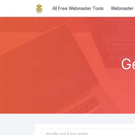
All Free Webmaster Tools
Webmaster A
Ge