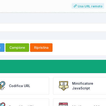
Usa URL remoto
e
Campione
Ripristina
Miniificatore
Codifica URL
JavaScript