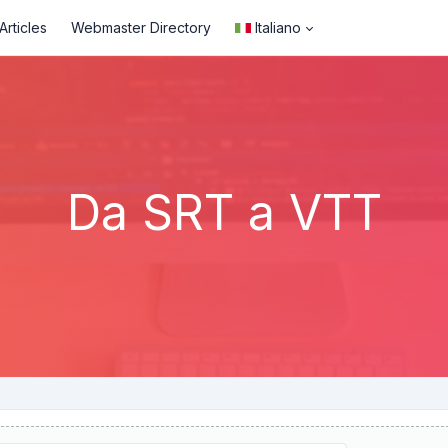
rticles
Webmaster Directory
Italiano
Da SRT a VTT