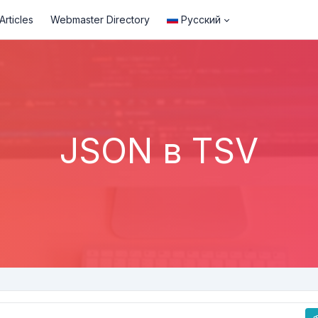
rticles
Webmaster Directory
Русский
JSON в TSV