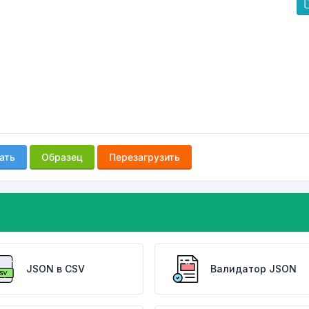
ать
Образец
Перезагрузить
JSON в CSV
Валидатор JSON