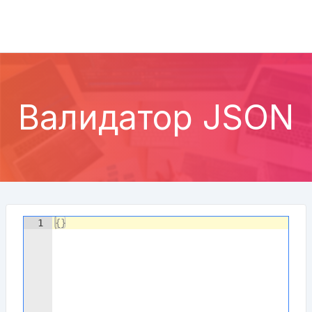
Валидатор JSON
1
{
}