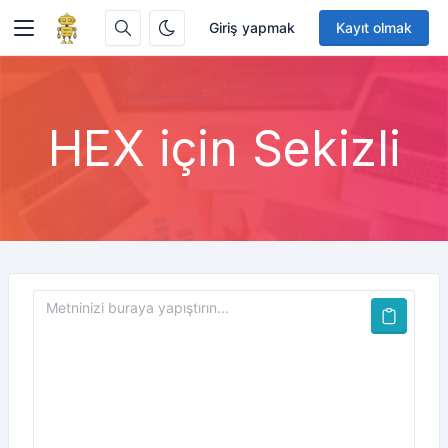
Giriş yapmak
Kayıt olmak
HEX için Sekizli