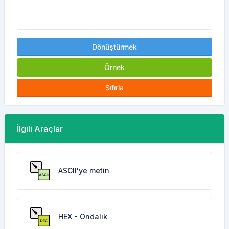
Dönüştürmek
Örnek
Sıfırla
İlgili Araçlar
ASCII'ye metin
HEX - Ondalık