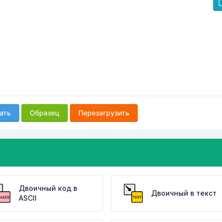
ать
Образец
Перезагрузить
Двоичный код в
Двоичный в текст
ASCII