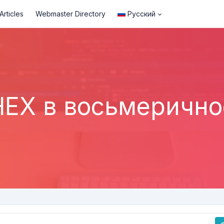
rticles
Webmaster Directory
Русский
HEX в восьмерично