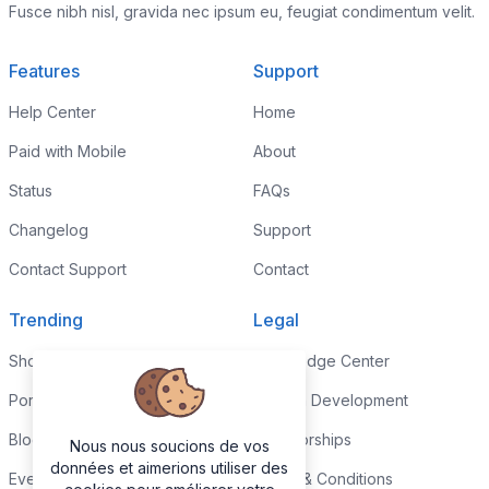
Fusce nibh nisl, gravida nec ipsum eu, feugiat condimentum velit.
Features
Support
Help Center
Home
Paid with Mobile
About
Status
FAQs
Changelog
Support
Contact Support
Contact
Trending
Legal
Shop
Knowledge Center
Portfolio
Custom Development
Blog
Sponsorships
Nous nous soucions de vos
données et aimerions utiliser des
Events
Terms & Conditions