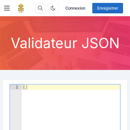
Connexion
Enregistrer
Validateur JSON
1
{
}