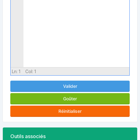
Ln:
1
Col:
1
Valider
Goûter
Réinitialiser
Outils associés