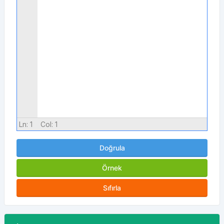
Ln:
1
Col:
1
Doğrula
Örnek
Sıfırla