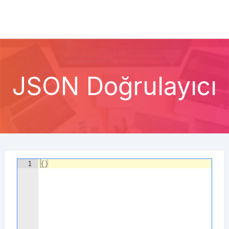
JSON Doğrulayıcı
1
{
}