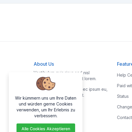
About Us
Featur
Vestibulum quis risus sed nisl
Help Ce
pellentesque aliquet et et lorem.
Paid wi
Fusce nibh nisl, gravida nec ipsum eu,
feugiat condimentum velit.
Status
Wir kümmern uns um Ihre Daten
und würden gerne Cookies
Change
verwenden, um Ihr Erlebnis zu
verbessern.
Contact
Alle Cookies Akzeptieren