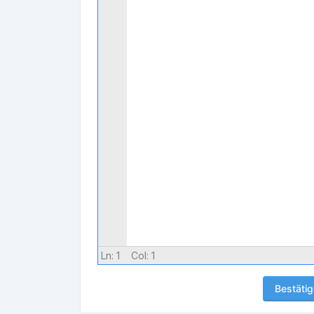
Ln:
1
Col:
1
Bestäti