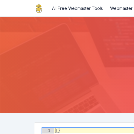
All Free Webmaster Tools
Webmaster A
1
{
}